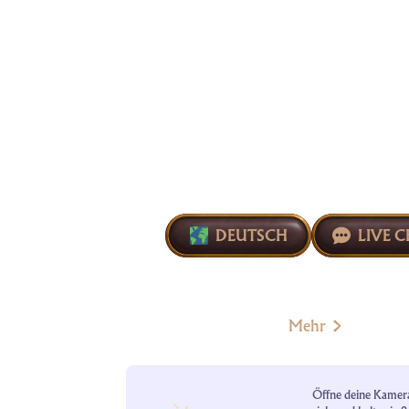
DEUTSCH
LIVE 
Mehr
Öffne deine Kamer